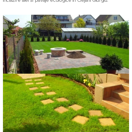
incalzire alei si pavaje ecologice in Clejani Giurgiu.