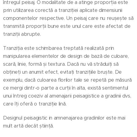
întregul peisaj. O modalitate de a atinge proporția este
prin utilizarea corectă a tranziției aplicate dimensiunii
componentelor respective. Un peisaj care nu reușește să
transmită proporții bune este unul care este afectat de
tranziții abrupte.
Tranziția este schimbarea treptată realizată prin
manipularea elementelor de design de bază de culoare,
scară, linie, formă și textura. Dacă nu vă străduiți să
obțineți un anumit efect, evitați tranzițiile bruște. De
exemplu, dacă culoarea florilor tale se repetă pe măsură
ce mergi dintr-o parte a curții în alta, există sentimentul
unui întreg coeziv al amenajarii peisagistice a gradinii dvs,
care îți oferă o tranziție lină.
Designul peisagistic in amnenajarea gradinilor este mai
mult artă decât știință.