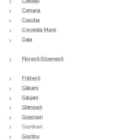
Colibași
Comana
Cosoba
Crevedia Mare
Daia
Florești-Stoenești
Frătești
Găiseni
Găujani
Ghimpați
Gogoșari
Gostinari
Gostinu