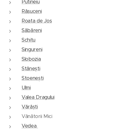
Putineiu
Răsuceni
Roata de Jos
Săbăreni
Schitu
Singureni
Slobozia
Stănești
Stoenești
Ulmi
Valea Dragului
Vărăști
Vânătorii Mici
Vedea