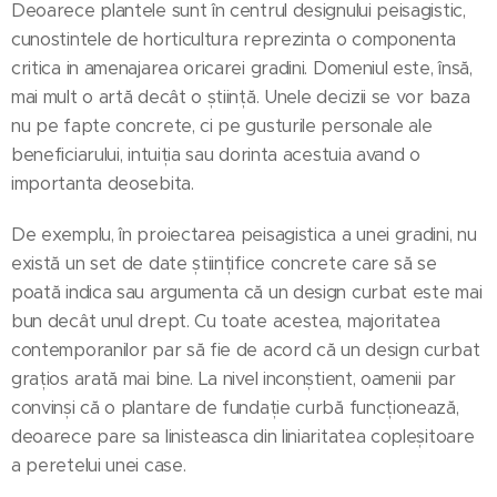
Deoarece plantele sunt în centrul designului peisagistic,
cunostintele de horticultura reprezinta o componenta
critica in amenajarea oricarei gradini. Domeniul este, însă,
mai mult o artă decât o știință. Unele decizii se vor baza
nu pe fapte concrete, ci pe gusturile personale ale
beneficiarului, intuiția sau dorinta acestuia avand o
importanta deosebita.
De exemplu, în proiectarea peisagistica a unei gradini, nu
există un set de date științifice concrete care să se
poată indica sau argumenta că un design curbat este mai
bun decât unul drept. Cu toate acestea, majoritatea
contemporanilor par să fie de acord că un design curbat
grațios arată mai bine. La nivel inconștient, oamenii par
convinși că o plantare de fundație curbă funcționează,
deoarece pare sa linisteasca din liniaritatea copleșitoare
a peretelui unei case.