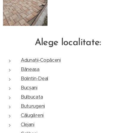
Alege localitate:
Adunații-Copăceni
Băneasa
Bolintin-Deal
Bucșani
Bulbucata
Buturugeni
Călugăreni
Clejani