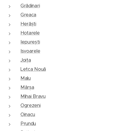
Grădinari
Greaca
Herăști
Hotarele
Iepurești
Isvoarele
Joița
Letca Nouă
Malu
Mârșa
Mihai Bravu
Ogrezeni
Oinacu
Prundu