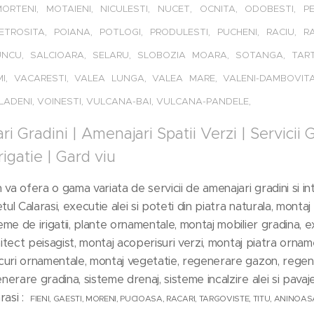
ORTENI, MOTAIENI, NICULESTI, NUCET, OCNITA, ODOBESTI, PER
PIETROSITA, POIANA, POTLOGI, PRODULESTI, PUCHENI, RACIU, R
NCU, SALCIOARA, SELARU, SLOBOZIA MOARA, SOTANGA, TARTA
LMI, VACARESTI, VALEA LUNGA, VALEA MARE, VALENI-DAMBOVITA,
VLADENI, VOINESTI, VULCANA-BAI, VULCANA-PANDELE,
i Gradini | Amenajari Spatii Verzi | Servicii G
rigatie | Gard viu
a ofera o gama variata de servicii de amenajari gradini si int
etul Calarasi, executie alei si poteti din piatra naturala, montaj
eme de irigatii, plante ornamentale, montaj mobilier gradina,
rhitect peisagist, montaj acoperisuri verzi, montaj piatra ornam
curi ornamentale, montaj vegetatie, regenerare gazon, regen
nerare gradina, sisteme drenaj, sisteme incalzire alei si pavaj
arasi :
FIENI, GAESTI, MORENI, PUCIOASA, RACARI, TARGOVISTE, TITU, ANINOAS