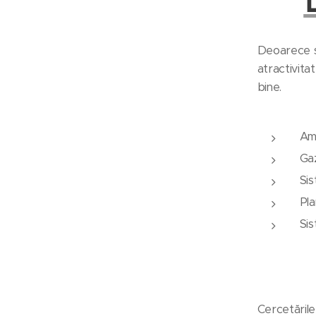
Deoarece se
atractivita
bine.
Ame
Gaz
Sis
Pla
Sis
Cercetările