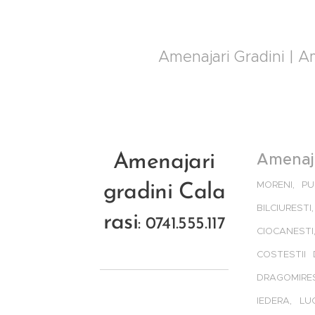
Amenajari Gradini | Ame
Amenaja
Amenajari
MORENI, PU
gradini
Cala
BILCIUREST
rasi
: 0741.555.117
CIOCANESTI
COSTESTII 
DRAGOMIREST
IEDERA, LU