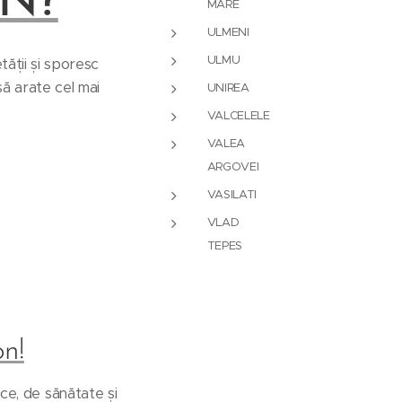
N?
MARE
ULMENI
ULMU
ății și sporesc
să arate cel mai
UNIREA
VALCELELE
VALEA
ARGOVEI
VASILATI
VLAD
TEPES
on!
ce, de sănătate și