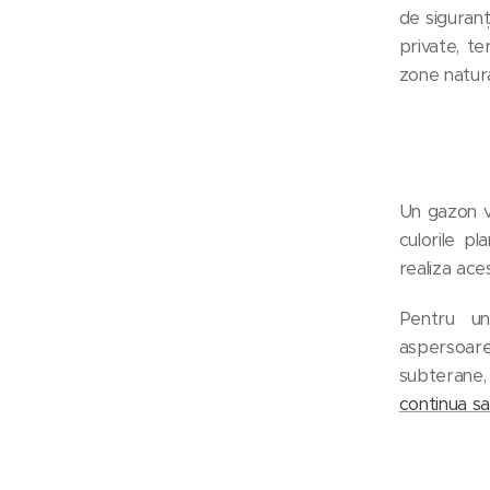
de siguranț
private, te
zone natur
Un gazon ve
culorile p
realiza aces
Pentru un
aspersoar
subterane, 
continua sa