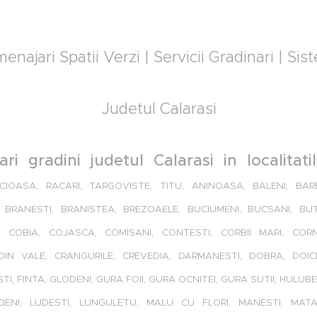
najari Spatii Verzi | Servicii Gradinari | Sist
Judetul Calarasi
ri gradini judetul Calarasi in localitati
CIOASA, RACARI, TARGOVISTE, TITU, ANINOASA, BALENI, BAR
I, BRANESTI, BRANISTEA, BREZOAELE, BUCIUMENI, BUCSANI, BU
, COBIA, COJASCA, COMISANI, CONTESTI, CORBII MARI, CORN
DIN VALE, CRANGURILE, CREVEDIA, DARMANESTI, DOBRA, DOIC
I, FINTA, GLODENI, GURA FOII, GURA OCNITEI, GURA SUTII, HULUBEST
CIENI, LUDESTI, LUNGULETU, MALU CU FLORI, MANESTI, MAT