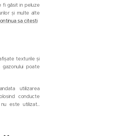
 fi găsit in peluze
ilor și multe alte
.continua sa citesti
fișate texturile și
a gazonului poate
data utilizarea
olosind conducte
u este utilizat...