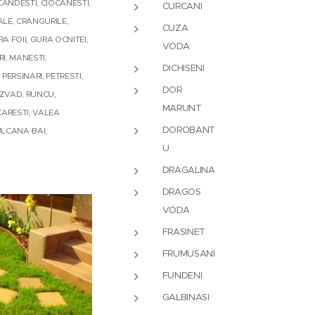
CANDESTI, CIOCANESTI,
CURCANI
ALE, CRANGURILE,
CUZA
 FOII, GURA OCNITEI,
VODA
RI, MANESTI,
DICHISENI
ERSINARI, PETRESTI,
DOR
RAZVAD, RUNCU,
MARUNT
CARESTI, VALEA
DOROBANT
ULCANA-BAI,
U
DRAGALINA
DRAGOS
VODA
FRASINET
FRUMUSANI
FUNDENI
GALBINASI