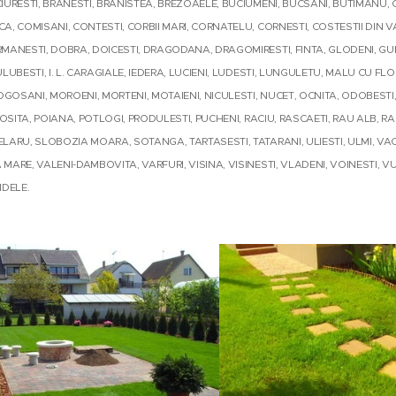
IURESTI, BRANESTI, BRANISTEA, BREZOAELE, BUCIUMENI, BUCSANI, BUTIMANU, 
A, COMISANI, CONTESTI, CORBII MARI, CORNATELU, CORNESTI, COSTESTII DIN V
MANESTI, DOBRA, DOICESTI, DRAGODANA, DRAGOMIRESTI, FINTA, GLODENI, GURA
ULUBESTI, I. L. CARAGIALE, IEDERA, LUCIENI, LUDESTI, LUNGULETU, MALU CU FLO
OSANI, MOROENI, MORTENI, MOTAIENI, NICULESTI, NUCET, OCNITA, ODOBESTI, P
TROSITA, POIANA, POTLOGI, PRODULESTI, PUCHENI, RACIU, RASCAETI, RAU ALB, 
LARU, SLOBOZIA MOARA, SOTANGA, TARTASESTI, TATARANI, ULIESTI, ULMI, VA
MARE, VALENI-DAMBOVITA, VARFURI, VISINA, VISINESTI, VLADENI, VOINESTI, V
DELE.