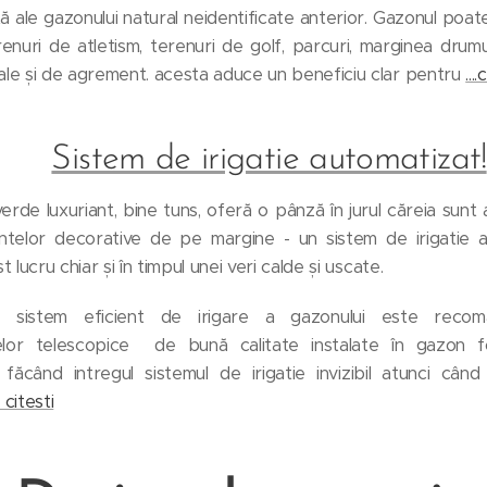
ă ale gazonului natural neidentificate anterior. Gazonul poate
renuri de atletism, terenuri de golf, parcuri, marginea drumur
ale și de agrement. acesta aduce un beneficiu clar pentru
...
Sistem de irigatie automatizat!
rde luxuriant, bine tuns, oferă o pânză în jurul căreia sunt a
lantelor decorative de pe margine - un sistem de irigatie 
t lucru chiar și în timpul unei veri calde și uscate.
 sistem eficient de irigare a gazonului este recoman
elor telescopice de bună calitate instalate în gazon f
făcând intregul sistemul de irigatie invizibil atunci când n
 citesti