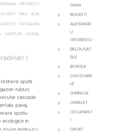
SINARI, PETRESTI,
GARA
ASCAETI, RAU ALB,
BUDESTI
SESTI, TATARANI,
ALEXANDR
U
 VARFURI, VISINA,
ODOBESCU
BELCIUGAT
radinari |
ELE
BORCEA
CASCIOARE
retinere spatii
LE
 gazon rulouri,
CHIRNOGI
 executie cascade
CHISELET
entala, pavaj,
CIOCANEST
erare spatiu
I
e ecologice in
CRIVAT
A, BALENI, BARBULETU,