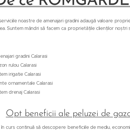
De ce ROMGARDE
rviciile noastre de amenajari gradini adaugă valoare propriet
tea. Suntem mândri să facem ca proprietățile clienților noștri 
najari gradini Calarasi
on rulou Calarasi
tem irigatie Calarasi
nte ornamentale Calarasi
tem drenaj Calarasi
Opt beneficii ale peluzei de gaz
 în curs continuă să descopere beneficiile de mediu, economi