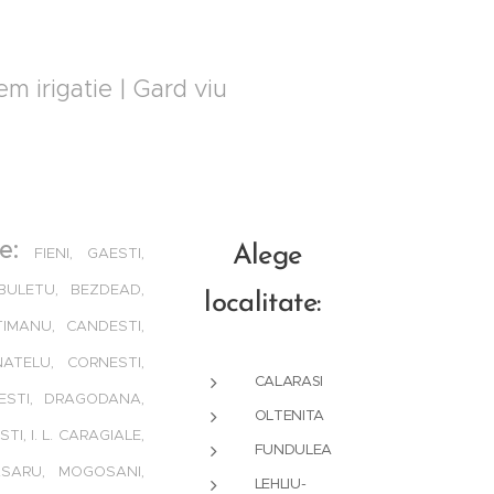
em irigatie | Gard viu
le:
Alege
FIENI, GAESTI,
BULETU, BEZDEAD,
localitate:
TIMANU, CANDESTI,
ATELU, CORNESTI,
CALARASI
ESTI, DRAGODANA,
OLTENITA
I, I. L. CARAGIALE,
FUNDULEA
ASARU, MOGOSANI,
LEHLIU-