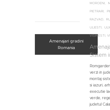
MOROENI, M
PIETRARI, 
RAZVAD, RU
ULIESTI, U
VISINESTI, 
Amenajari gradini
Amenajar
Romania
Sistem i
Romgarden v
verzi in jud
montaj sist
si iazuri, a
executie la
verde, rege
judetul Cal