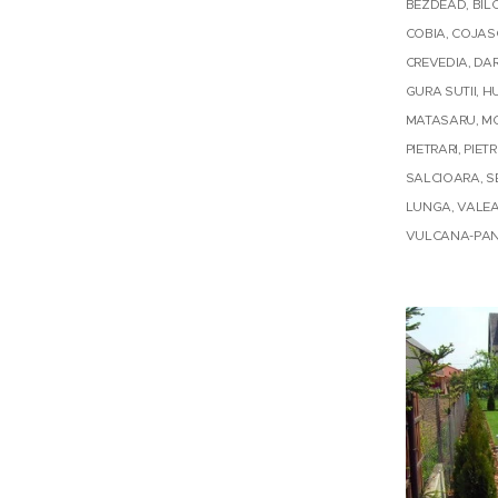
BEZDEAD, BILC
COBIA, COJASC
CREVEDIA, DAR
GURA SUTII, H
MATASARU, MOG
PIETRARI, PIE
SALCIOARA, SE
LUNGA, VALEA 
VULCANA-PAN