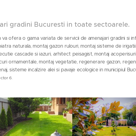
ri gradini Bucuresti in toate sectoarele.
a ofera o gama variata de servicii de amenajari gradini si intre
piatra naturala, montaj gazon rulouri, montaj sisteme de irigati
ecutie cascade si iazuri, arhitect peisagist, montaj acoperisuri
curi ornamentale, montaj vegetatie, regenerare gazon, regen
naj, sisteme incalzire alei si pavaje ecologice in municipiul Bu
ector 6.