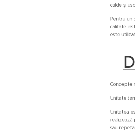
calde și us
Pentru un 
calitate in
este utilizat
D
Concepte ma
Unitate (ar
Unitatea es
realizează 
sau repeta