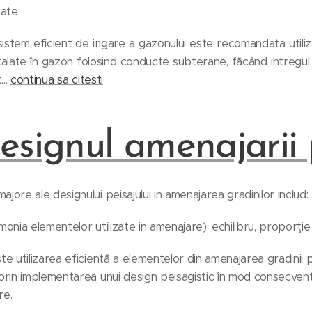
cate.
sistem eficient de irigare a gazonului este recomandata uti
stalate în gazon folosind conducte subterane, făcând intregul s
...
continua sa citesti
esignul amenajarii 
jore ale designului peisajului in amenajarea gradinilor includ:
monia elementelor utilizate in amenajare), echilibru, proporţie s
te utilizarea eficientă a elementelor din amenajarea gradinii
prin implementarea unui design peisagistic în mod consecvent
re.