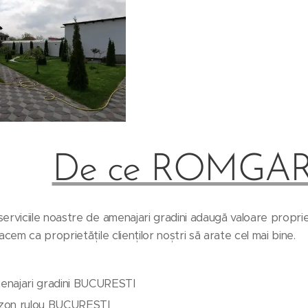
De ce ROMGA
rviciile noastre de amenajari gradini adaugă valoare propriet
acem ca proprietățile clienților noștri să arate cel mai bine.
enajari gradini BUCURESTI
zon rulou BUCURESTI