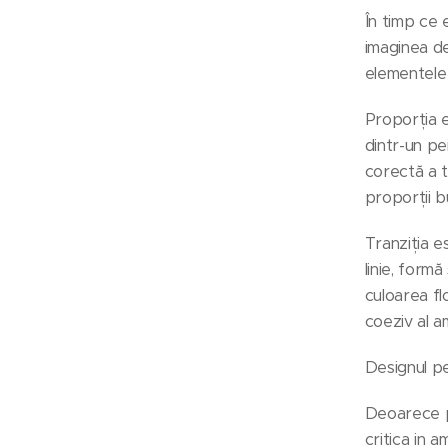
În timp ce 
imaginea de
elementele 
Proporția 
dintr-un pe
corectă a t
proporții b
Tranziția e
linie, form
culoarea fl
coeziv al am
Designul pe
Deoarece pl
critica in 