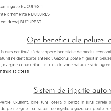
stem irigatie BUCURESTI
ante ornamentale BUCURESTI
stem drenaj BUCURESTI
Opt beneficii ale peluzei 
 în curs continuă să descopere beneficiile de mediu, economi
atural neidentificate anterior. Gazonul poate fi găsit in peluze
ri, marginea drumurilor și multe alte zone naturale și de agre
continua sa citesti
Sistem de irigatie autom
rde luxuriant, bine tuns, oferă o pânză în jurul căreia sun
de pe margine - un sistem de irigatie a gazonului poate reali