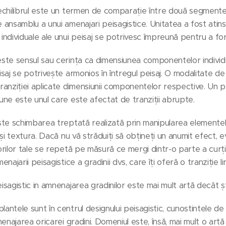
echilibrul este un termen de comparație între două segmente a
 ansamblu a unui amenajari peisagistice. Unitatea a fost atins
individuale ale unui peisaj se potrivesc împreună pentru a f
este sensul sau cerința ca dimensiunea componentelor indivi
isaj se potrivește armonios în întregul peisaj. O modalitate de
ranziției aplicate dimensiunii componentelor respective. Un p
une este unul care este afectat de tranziții abrupte.
ste schimbarea treptată realizată prin manipularea elemente
ă și textura. Dacă nu vă străduiți să obțineți un anumit efect, e
orilor tale se repetă pe măsură ce mergi dintr-o parte a curții 
enajarii peisagistice a gradinii dvs, care îți oferă o tranziție li
isagistic in amnenajarea gradinilor este mai mult artă decât șt
antele sunt în centrul designului peisagistic, cunostintele 
amenajarea oricarei gradini. Domeniul este, însă, mai mult o artă