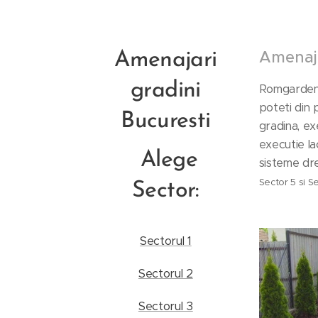
Amenaja
Amenajari
gradini
Romgarden v
poteti din 
Bucuresti
gradina, ex
executie la
Alege
sisteme dre
Sector 5 si S
Sector:
Sectorul 1
Sectorul 2
Sectorul 3