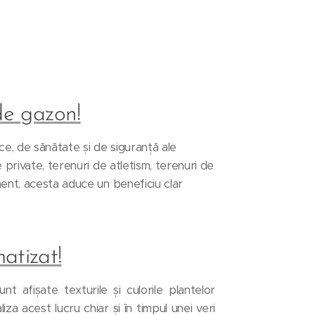
de gazon!
ce, de sănătate și de siguranță ale
 private, terenuri de atletism, terenuri de
ment. acesta aduce un beneficiu clar
atizat!
t afișate texturile și culorile plantelor
za acest lucru chiar și în timpul unei veri