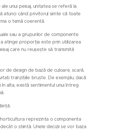
le unui peisaj, unitatea se referă la
ă atunci când privitorul simte că toate
orma o temă coerentă.
duale sau a grupurilor de componente
 a atinge proporția este prin utilizarea
eisaj care nu reușește să transmită
lor de design de bază de culoare, scară,
vitați tranzițiile bruște. De exemplu, dacă
în alta, există sentimentul unui întreg
nă.
iință.
de horticultura reprezinta o componenta
 decât o știință. Unele decizii se vor baza