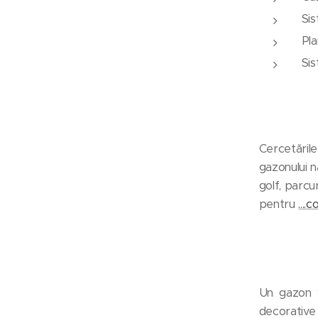
Si
Pl
Si
Cercetările
gazonului n
golf, parcu
pentru
....
Un gazon ve
decorative 