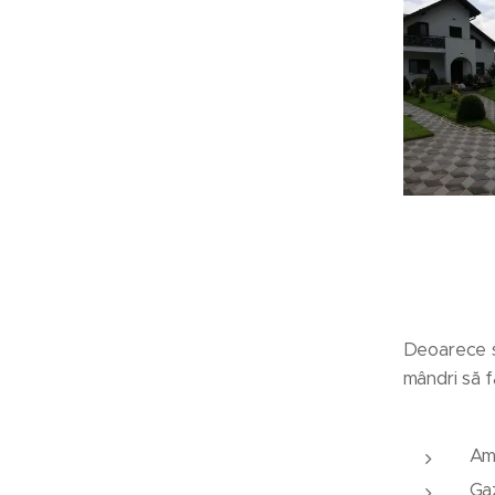
Deoarece se
mândri să f
Am
Ga