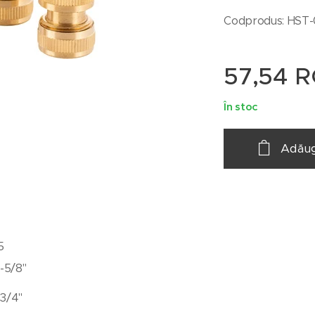
Codprodus: HST
57,54
R
În stoc
Adăug
5
"-5/8"
3/4"