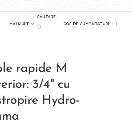
CĂUTARE
MAI MULT
COȘ DE CUMPĂRĂTURI
ple rapide M
terior: 3/4" cu
stropire Hydro-
lama