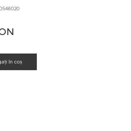
-0546020
ON
ați în coș