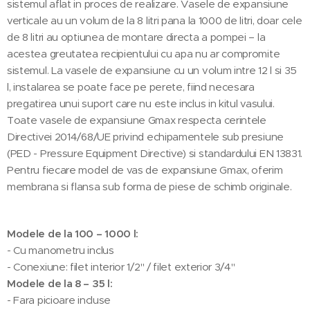
sistemul aflat in proces de realizare. Vasele de expansiune
verticale au un volum de la 8 litri pana la 1000 de litri, doar cele
de 8 litri au optiunea de montare directa a pompei – la
acestea greutatea recipientului cu apa nu ar compromite
sistemul. La vasele de expansiune cu un volum intre 12 l si 35
l, instalarea se poate face pe perete, fiind necesara
pregatirea unui suport care nu este inclus in kitul vasului.
Toate vasele de expansiune Gmax respecta cerintele
Directivei 2014/68/UE privind echipamentele sub presiune
(PED - Pressure Equipment Directive) si standardului EN 13831.
Pentru fiecare model de vas de expansiune Gmax, oferim
membrana si flansa sub forma de piese de schimb originale.
Modele de la 100 – 1000 l:
- Cu manometru inclus
- Conexiune: filet interior 1/2" / filet exterior 3/4"
Modele de la 8 – 35 l:
- Fara picioare incluse