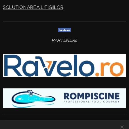
SOLUTIONAREA LITIGIILOR
PARTENERI:
Amenajari gradini si spatii verzi
Bucuresti
,
Ilfov
,
Giurgiu
,
Arges
,
Prahova
, Brasov,
Constanta
,
Dambovita
,
Calarasi
,
Buzau
,