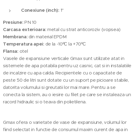
Conexiune (inch):
1"
Presiune:
PN 10
Carcasa exterioara:
metal cu strat anticoroziv (vopsea)
Membrana:
din material EPDM
Temperatura apei:
de la -10ºС la +70ºС
Flansa:
otel
Vasele de expansiune verticale Gmax sunt utilizate atat in
sistemele de apa potabila pentru uz casnic, cat si in instalatiile
de incalzire cu apa calda. Recipientele cu o capacitate de
peste 50 de litri sunt dotate cu un suport pe picioare stabile,
datorita volumului si greutatii lor mai mare. Pentru a se
conecta la sistem, au o iesire cu filet pe care se instaleaza un
racord hidraulic si o teava din polietilena.
Gmax ofera o varietate de vase de expansiune, volumul lor
fiind selectat in functie de consumul maxim curent de apa in