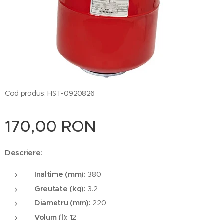
Cod produs: HST-0920826
170,00
RON
Descriere:
Inaltime (mm):
380
Greutate (kg):
3.2
Diametru (mm):
220
Volum (l):
12