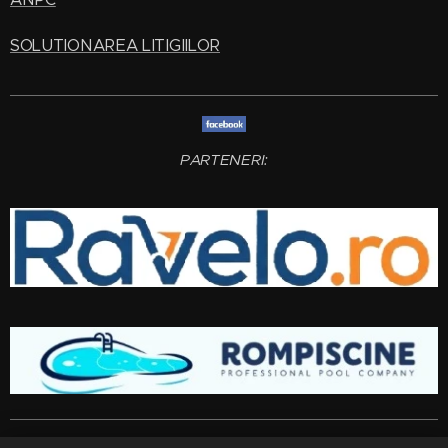
SOLUTIONAREA LITIGIILOR
PARTENERI:
Amenajari gradini si spatii verzi
Bucuresti
,
Ilfov
,
Giurgiu
,
Arges
,