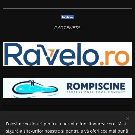
PARTENERI:
Amenajari gradini si spatii verzi
Bucuresti
,
Ilfov
,
Giurgiu
,
Arges
,
Prahova
, Brasov,
Constanta
,
Dambovita
,
Calarasi
,
Buzau
,
Folosim cookie-uri pentru a permite funcționarea corectă și
Ialomita si
Teleorman
.
sigură a site-urilor noastre și pentru a vă oferi cea mai bună
Cookie-uri