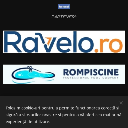
PARTENERI:
Amenajari gradini si spatii verzi
Bucuresti
,
Ilfov
,
Giurgiu
,
Arges
,
Prahova
, Brasov,
Constanta
,
Dambovita
,
Calarasi
,
Buzau
,
Folosim cookie-uri pentru a permite funcționarea corectă și
Ialomita si
Teleorman
.
sigură a site-urilor noastre și pentru a vă oferi cea mai bună
Cookie-uri
experiență de utilizare.