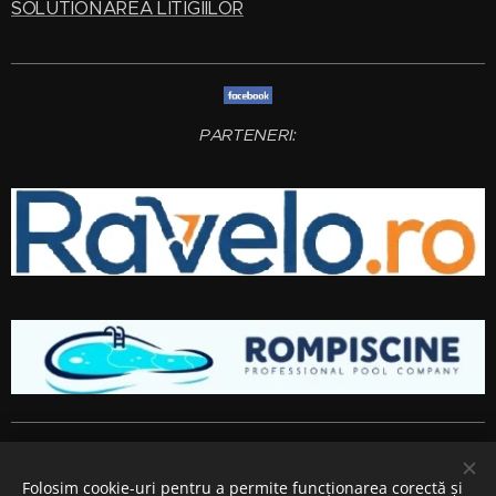
SOLUTIONAREA LITIGIILOR
PARTENERI:
Amenajari gradini si spatii verzi
Bucuresti
,
Ilfov
,
Giurgiu
,
Arges
,
Prahova
, Brasov,
Constanta
,
Dambovita
,
Calarasi
,
Buzau
,
Folosim cookie-uri pentru a permite funcționarea corectă și
Ialomita si
Teleorman
.