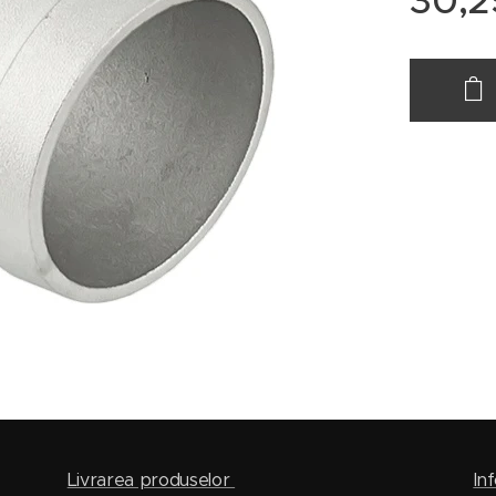
30,2
Livrarea produselor
Inf