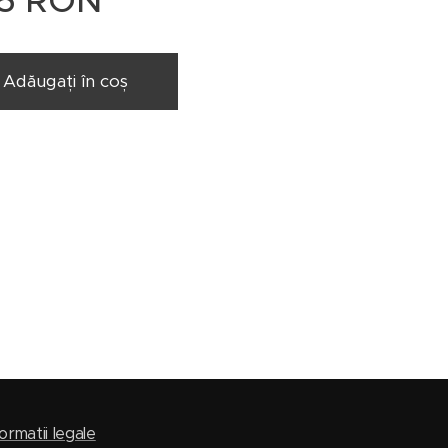
5
RON
Adăugați în coș
ormatii legale