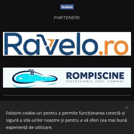
PARTENERI:
Amenajari gradini si spatii verzi
Bucuresti
,
Ilfov
,
Giurgiu
,
Arges
,
Prahova
, Brasov,
Constanta
,
Dambovita
,
Calarasi
,
Buzau
,
Folosim cookie-uri pentru a permite funcționarea corectă și
Ialomita si
Teleorman
.
sigură a site-urilor noastre și pentru a vă oferi cea mai bună
Cookie-uri
experiență de utilizare.