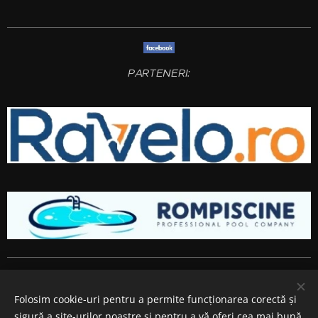
PARTENERI:
Amenajari gradini si spatii verzi
Bucuresti
,
Ilfov
,
Giurgiu
,
Arges
,
Prahova
, Brasov,
Constanta
,
Dambovita
,
Calarasi
,
Buzau
,
Folosim cookie-uri pentru a permite funcționarea corectă și
Ialomita si
Teleorman
.
sigură a site-urilor noastre și pentru a vă oferi cea mai bună