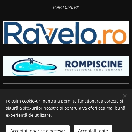
PARTENERI:
Amenajari gradini si spatii verzi
Bucuresti
,
Ilfov
,
Giurgiu
,
Arges
,
Prahova
, Brasov,
Constanta
,
Dambovita
,
Calarasi
,
Buzau
,
Folosim cookie-uri pentru a permite funcționarea corectă și
Ialomita si
Teleorman
.
sigură a site-urilor noastre și pentru a vă oferi cea mai bună
Cookie-uri
experiență de utilizare.
Adăugați în coș
Acceptați doar ce e necesar
Acceptați toate