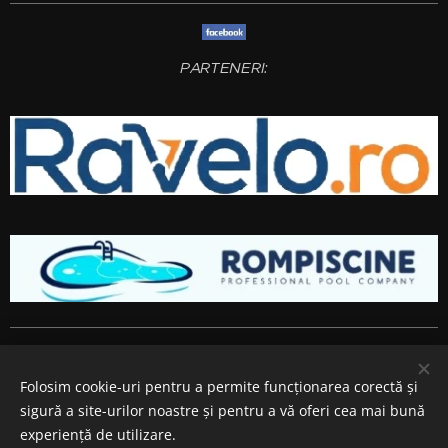
PARTENERI:
Amenajari gradini si spatii verzi
Bucuresti
,
Ilfov
,
Giurgiu
,
Arges
,
Prahova
, Brasov,
Constanta
,
Dambovita
,
Calarasi
,
Buzau
,
Folosim cookie-uri pentru a permite funcționarea corectă și
Ialomita si
Teleorman
.
sigură a site-urilor noastre și pentru a vă oferi cea mai bună
Cookie-uri
experiență de utilizare.