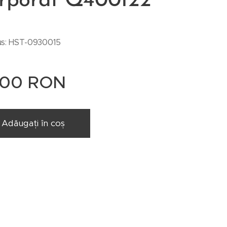
orporat Q400122
s: HST-0930015
,00
RON
Adăugați în coș