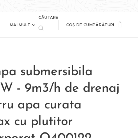
CĂUTARE
MAI MULT
COȘ DE CUMPĂRĂTURI
pa submersibila
kW - 9m3/h de drenaj
tru apa curata
x cu plutitor