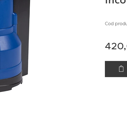
inc
Cod produ
420