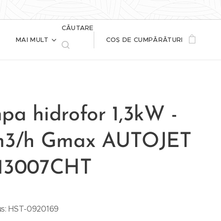
CĂUTARE
MAI MULT
COȘ DE CUMPĂRĂTURI
pa hidrofor 1,3kW -
m3/h Gmax AUTOJET
13007CHT
s: HST-0920169