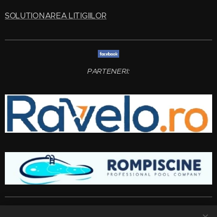
SOLUTIONAREA LITIGIILOR
PARTENERI:
Amenajari gradini si spatii verzi
Bucuresti
,
Ilfov
,
Giurgiu
,
Arges
,