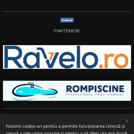
PARTENERI:
Amenajari gradini si spatii verzi
Bucuresti
,
Ilfov
,
Giurgiu
,
Arges
,
Prahova
, Brasov,
Constanta
,
Dambovita
,
Calarasi
,
Buzau
,
Folosim cookie-uri pentru a permite funcționarea corectă și
Ialomita si
Teleorman
.
sigură a site-urilor noastre și pentru a vă oferi cea mai bună