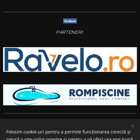
PARTENERI:
Amenajari gradini si spatii verzi
Bucuresti
,
Ilfov
,
Giurgiu
,
Arges
,
Prahova
, Brasov,
Constanta
,
Dambovita
,
Calarasi
,
Buzau
,
Folosim cookie-uri pentru a permite funcționarea corectă și
Ialomita si
Teleorman
.
sigură a site-urilor noastre și pentru a vă oferi cea mai bună