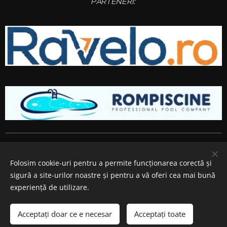
PARTENERI:
Amenajari gradini si spatii verzi
Bucuresti
,
Ilfov
,
Giurgiu
,
Arges
,
Prahova
, Brasov,
Constanta
,
Dambovita
,
Calarasi
,
Buzau
,
Folosim cookie-uri pentru a permite funcționarea corectă și
Ialomita si
Teleorman
.
sigură a site-urilor noastre și pentru a vă oferi cea mai bună
Cookie-uri
experiență de utilizare.
Adăugați în coș
Acceptați doar ce e necesar
Acceptați toate