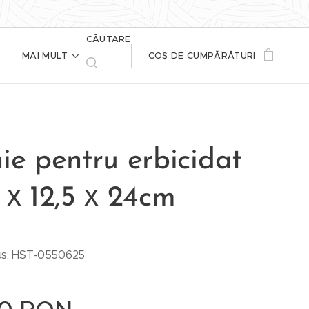
CĂUTARE
MAI MULT
COȘ DE CUMPĂRĂTURI
ie pentru erbicidat
 х 12,5 х 24cm
us: HST-0550625