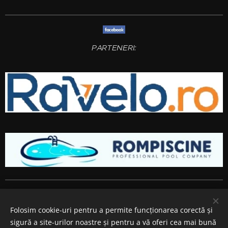
PARTENERI:
Amenajari gradini si spatii verzi
Bucuresti
,
Ilfov
,
Giurgiu
,
Arges
,
Prahova
, Brasov,
Constanta
,
Dambovita
,
Calarasi
,
Buzau
,
Folosim cookie-uri pentru a permite funcționarea corectă și
Ialomita si
Teleorman
.
sigură a site-urilor noastre și pentru a vă oferi cea mai bună
Cookie-uri