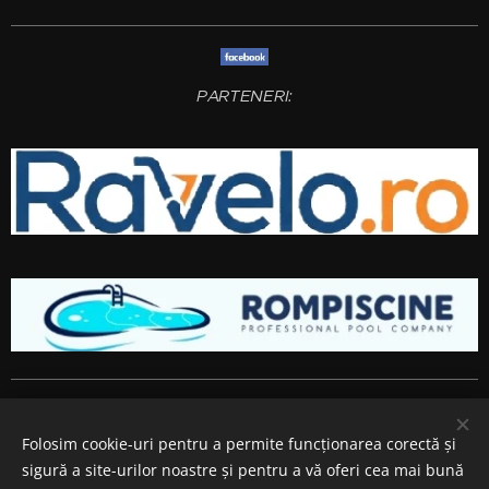
PARTENERI:
Amenajari gradini si spatii verzi
Bucuresti
,
Ilfov
,
Giurgiu
,
Arges
,
Prahova
, Brasov,
Constanta
,
Dambovita
,
Calarasi
,
Buzau
,
Folosim cookie-uri pentru a permite funcționarea corectă și
Ialomita si
Teleorman
.
sigură a site-urilor noastre și pentru a vă oferi cea mai bună
Cookie-uri