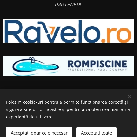
PARTENERI:
Amenajari gradini si spatii verzi
Bucuresti
,
Ilfov
,
Giurgiu
,
Arges
,
Prahova
, Brasov,
Constanta
,
Dambovita
,
Calarasi
,
Buzau
,
Folosim cookie-uri pentru a permite funcționarea corectă și
Ialomita si
Teleorman
.
sigură a site-urilor noastre și pentru a vă oferi cea mai bună
Cookie-uri
experiență de utilizare.
Adăugați în coș
Acceptați doar ce e necesar
Acceptați toate