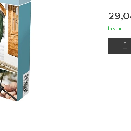
29,0
În stoc