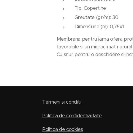
Tip: Copertine
Greutate (gr/m): 30
Dimensiune (m): 0,75x1
Membrana pentru iarna ofera protecti
favorabile si un microclimat natura
Cu snur pentru o deschidere si inc
Termeni si conditii
Politica de confidentialitate
Politica de cookies