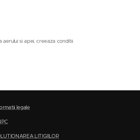
aerului si apei, creeaza conditii
ormatii legale
NPC
LUTIONAREA LITIGIILOR