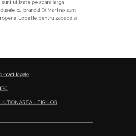
 sunt utilizate pe scara larga
rodusele cu brandul Di Martino sunt
europene. Lopetile pentru zapada si
ormatii legale
NPC
LUTIONAREA LITIGIILOR