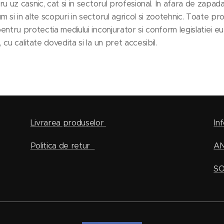
ru uz casnic, cat si in sectorul profesional. In afara de zapada
m si in alte scopuri in sectorul agricol si zootehnic. Toate p
pentru protectia mediului inconjurator si conform legislatiei 
 cu calitate dovedita si la un pret accesibil.
Livrarea produselor
Inf
Politica de retur
A
SO