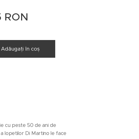
5
RON
Adăugați în coș
nie cu peste 50 de ani de
a lopetilor Di Martino le face