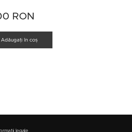
00
RON
Adăugați în coș
ormatii legale