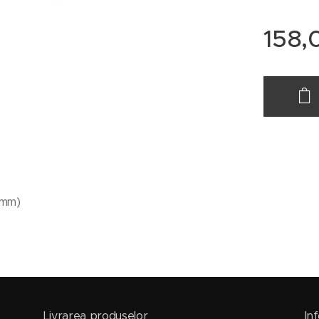
158,
2mm)
Livrarea produselor
Inf