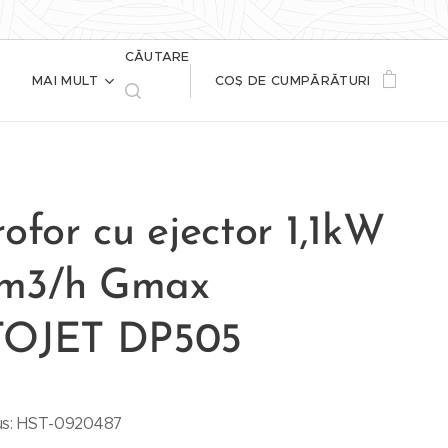
CĂUTARE
MAI MULT
COȘ DE CUMPĂRĂTURI
ofor cu ejector 1,1kW
,8m3/h Gmax
OJET DP505
us: HST-0920487