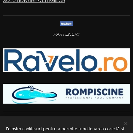
SOLUTIONAREA LITIGIILOR
PARTENERI:
Amenajari gradini si spatii verzi
Bucuresti
,
Ilfov
,
Giurgiu
,
Arges
,
Prahova
, Brasov,
Constanta
,
Dambovita
,
Calarasi
,
Buzau
,
Folosim cookie-uri pentru a permite funcționarea corectă și
Ialomita si
Teleorman
.