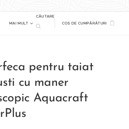
CĂUTARE
MAI MULT
COȘ DE CUMPĂRĂTURI
feca pentru taiat
usti cu maner
scopic Aquacraft
rPlus