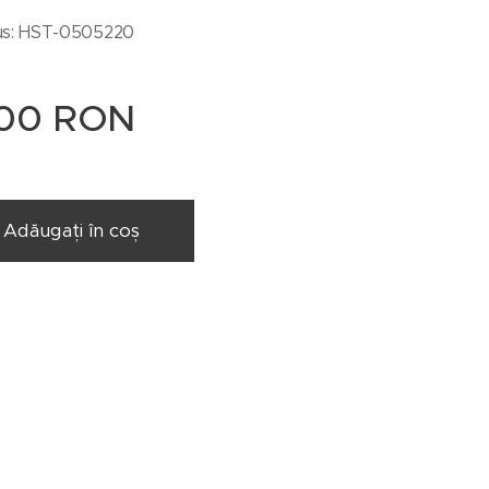
us: HST-0505220
00
RON
Adăugați în coș