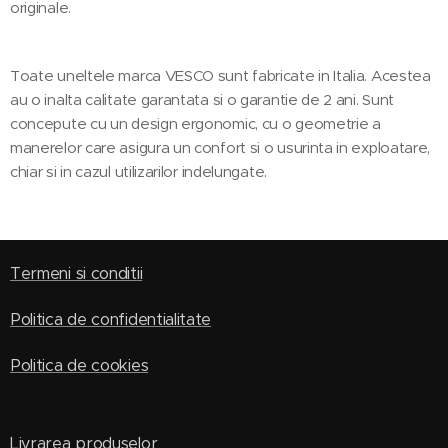
originale.
Toate uneltele marca VESCO sunt fabricate in Italia. Acestea
au o inalta calitate garantata si o garantie de 2 ani. Sunt
concepute cu un design ergonomic, cu o geometrie a
manerelor care asigura un confort si o usurinta in exploatare,
chiar si in cazul utilizarilor indelungate.
Termeni si conditii
Politica de confidentialitate
Politica de cookies
Livrarea produselor