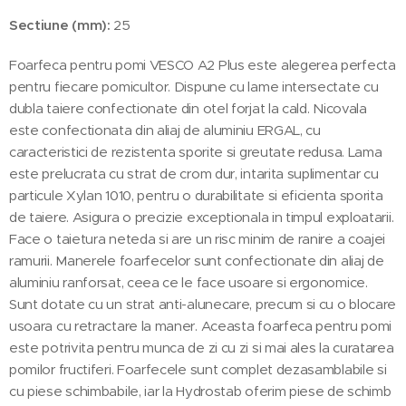
Sectiune (mm):
25
Foarfeca pentru pomi VESCO A2 Plus este alegerea perfecta
pentru fiecare pomicultor. Dispune cu lame intersectate cu
dubla taiere confectionate din otel forjat la cald. Nicovala
este confectionata din aliaj de aluminiu ERGAL, cu
caracteristici de rezistenta sporite si greutate redusa. Lama
este prelucrata cu strat de crom dur, intarita suplimentar cu
particule Xylan 1010, pentru o durabilitate si eficienta sporita
de taiere. Asigura o precizie exceptionala in timpul exploatarii.
Face o taietura neteda si are un risc minim de ranire a coajei
ramurii. Manerele foarfecelor sunt confectionate din aliaj de
aluminiu ranforsat, ceea ce le face usoare si ergonomice.
Sunt dotate cu un strat anti-alunecare, precum si cu o blocare
usoara cu retractare la maner. Aceasta foarfeca pentru pomi
este potrivita pentru munca de zi cu zi si mai ales la curatarea
pomilor fructiferi. Foarfecele sunt complet dezasamblabile si
cu piese schimbabile, iar la Hydrostab oferim piese de schimb