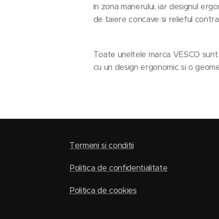
in zona manerului, iar designul ergo
de taiere concave si relieful contra
Toate uneltele marca VESCO sunt fab
cu un design ergonomic si o geome
Termeni si conditii
Politica de confidentialitate
Politica de cookies