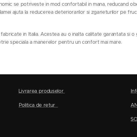
nomic se potriveste in mod confortabil in mana, reducand obose
lamei ajuta la reducerea deteriorarilor si zgarieturilor pe fruc
ricate in Italia. Acestea au o inalta calitate garantata si o
trie speciala a manerelor pentru un confort mai mare.
Livrarea produselor
Inf
Politica de retur
A
SO