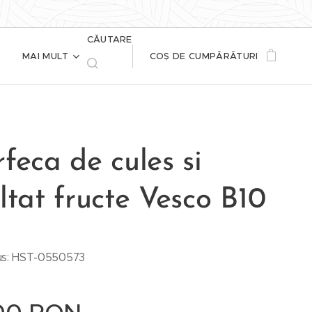
CĂUTARE
MAI MULT
COȘ DE CUMPĂRĂTURI
feca de cules si
ltat fructe Vesco B10
us: HST-0550573