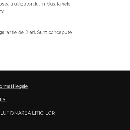
ala utilizatorului. In plus, lamele
te.
 garantie de 2 ani. Sunt concepute
ormatii legale
NPC
LUTIONAREA LITIGIILOR