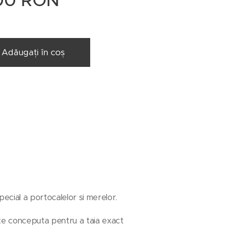
00
RON
Adăugați în coș
ecial a portocalelor si merelor.
ste conceputa pentru a taia exact