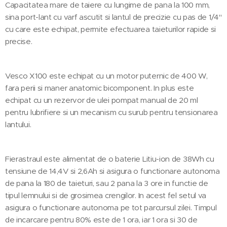
Capacitatea mare de taiere cu lungime de pana la 100 mm,
sina port-lant cu varf ascutit si lantul de precizie cu pas de 1/4"
cu care este echipat, permite efectuarea taieturilor rapide si
precise.
Vesco X100 este echipat cu un motor puternic de 400 W,
fara perii si maner anatomic bicomponent. In plus este
echipat cu un rezervor de ulei pompat manual de 20 ml
pentru lubrifiere si un mecanism cu surub pentru tensionarea
lantului.
Fierastraul este alimentat de o baterie Litiu-ion de 38Wh cu
tensiune de 14,4V si 2,6Ah si asigura o functionare autonoma
de pana la 180 de taieturi, sau 2 pana la 3 ore in functie de
tipul lemnului si de grosimea crengilor. In acest fel setul va
asigura o functionare autonoma pe tot parcursul zilei. Timpul
de incarcare pentru 80% este de 1 ora, iar 1 ora si 30 de