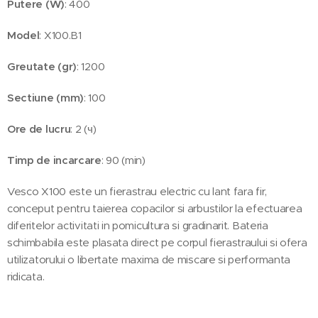
Putere (W)
: 400
Model
: X100.B1
Greutate (gr)
: 1200
Sectiune (mm)
: 100
Ore de lucru
: 2 (ч)
Timp de incarcare
: 90 (min)
Vesco X100 este un fierastrau electric cu lant fara fir,
conceput pentru taierea copacilor si arbustilor la efectuarea
diferitelor activitati in pomicultura si gradinarit. Bateria
schimbabila este plasata direct pe corpul fierastraului si ofera
utilizatorului o libertate maxima de miscare si performanta
ridicata.