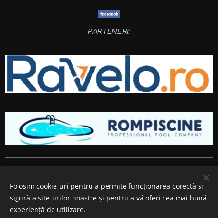
PARTENERI:
Amenajari gradini si spatii verzi
Bucuresti
,
Ilfov
,
Giurgiu
,
Arges
,
Prahova
, Brasov,
Constanta
,
Dambovita
,
Calarasi
,
Buzau
,
Folosim cookie-uri pentru a permite funcționarea corectă și
Ialomita si
Teleorman
.
sigură a site-urilor noastre și pentru a vă oferi cea mai bună
Cookie-uri
experiență de utilizare.