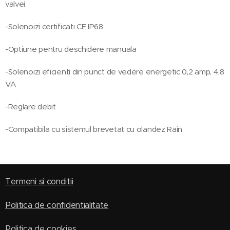
valvei
-Solenoizi certificati CE IP68
-Optiune pentru deschidere manuala
-Solenoizi eficienti din punct de vedere energetic 0,2 amp, 4,8
VA
-Reglare debit
-Compatibila cu sistemul brevetat cu olandez Rain
Termeni si conditii
Politica de confidentialitate
Politica de cookies