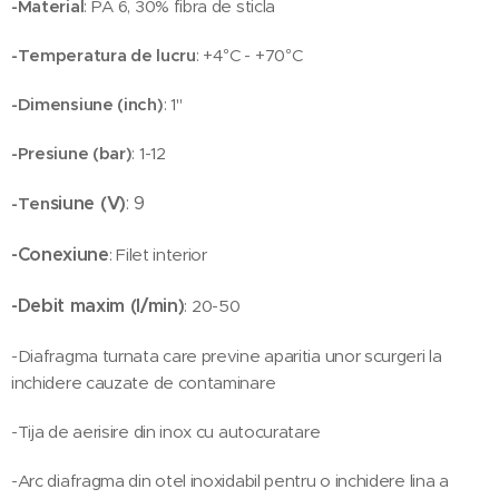
-Material
: PA 6, 30% fibra de sticla
-Temperatura de lucru
: +4°C - +70°C
-Dimensiune (inch)
: 1"
-Presiune (bar)
: 1-12
siune (V)
: 9
-Ten
-Conexiune
: Filet interior
-Debit maxim (l/min)
: 20-50
-Diafragma turnata care previne aparitia unor scurgeri la
inchidere cauzate de contaminare
-Tija de aerisire din inox cu autocuratare
-Arc diafragma din otel inoxidabil pentru o inchidere lina a