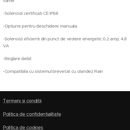
valvei
-Solenoizi certificati CE IP68
-Optiune pentru deschidere manuala
-Solenoizi eficienti din punct de vedere energetic 0,2 amp, 4,8
VA
-Reglare debit
-Compatibila cu sistemul brevetat cu olandez Rain
Termeni si conditii
Politica de confidentialitate
Politica de cookies