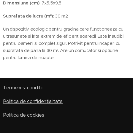
Dimensiune (cm)
: 7x5,5x9,5
Suprafata de lucru (m²)
: 30 m2
Un dispozitiv ecologic pentru gradina care functioneaza cu
ultrasunete si irita extrem de eficient soarecii. Este inaudibil
pentru oameni si complet sigur. Potrivit pentru incaperi cu
suprafata de pana la 30 m². Are un comutator si optiune
pentru lumina de noapte.
Termeni si conditii
Politica de confidentialitate
Politica de cookies