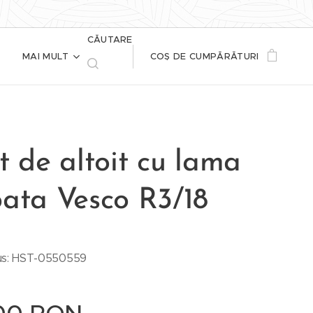
CĂUTARE
MAI MULT
COȘ DE CUMPĂRĂTURI
t de altoit cu lama
bata Vesco R3/18
us: HST-0550559