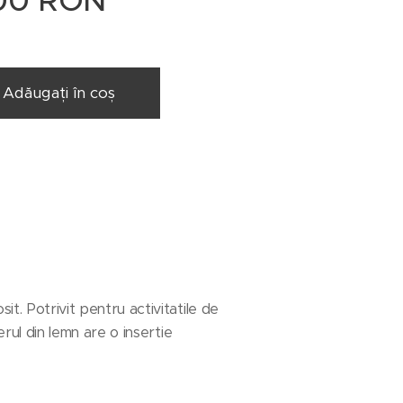
00
RON
Adăugați în coș
it. Potrivit pentru activitatile de
erul din lemn are o insertie