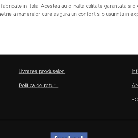
ricate in Italia. Acestea au o inalta calitate garantata si o
ie a manerelor care asigura un confort si o usurinta in exploat
Livrarea produselor
Inf
Politica de retur
A
SO