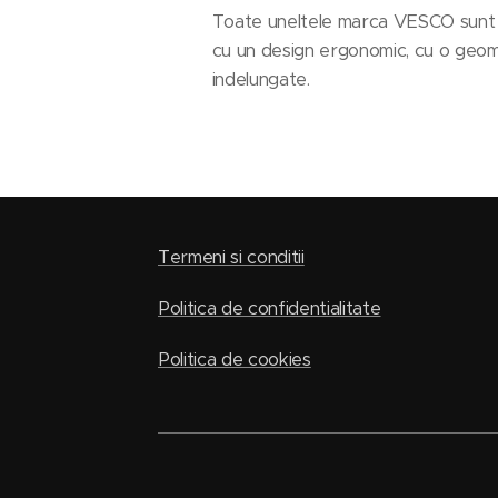
Toate uneltele marca VESCO sunt fab
cu un design ergonomic, cu o geometr
indelungate.
Termeni si conditii
Politica de confidentialitate
Politica de cookies