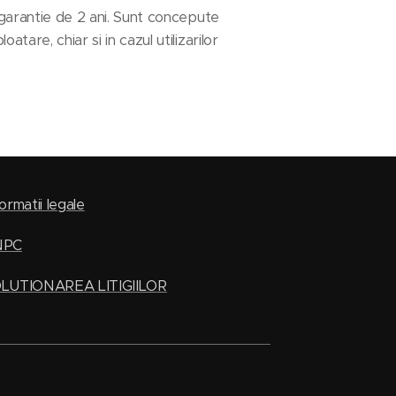
 garantie de 2 ani. Sunt concepute
are, chiar si in cazul utilizarilor
ormatii legale
NPC
LUTIONAREA LITIGIILOR