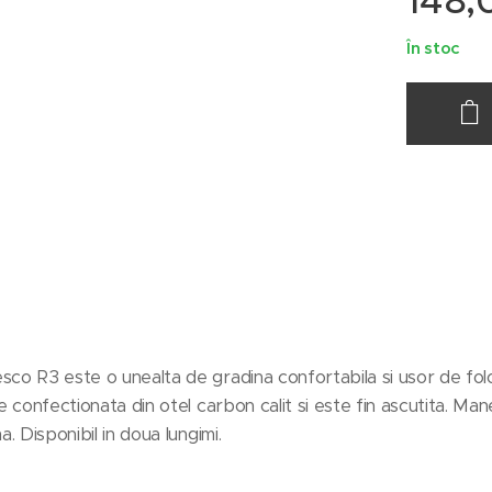
148,
În stoc
sco R3 este o unealta de gradina confortabila si usor de folos
te confectionata din otel carbon calit si este fin ascutita. Man
a. Disponibil in doua lungimi.