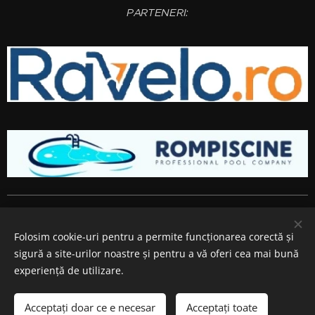
PARTENERI:
Amenajari gradini si spatii verzi
Bucuresti
,
Ilfov
,
Giurgiu
,
Arges
,
Prahova
, Brasov,
Constanta
,
Dambovita
,
Calarasi
,
Buzau
,
Folosim cookie-uri pentru a permite funcționarea corectă și
Ialomita si
Teleorman
.
sigură a site-urilor noastre și pentru a vă oferi cea mai bună
Cookie-uri
experiență de utilizare.
Adăugați în coș
Acceptați doar ce e necesar
Acceptați toate