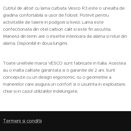
Cutitul de altoit cu lama curbata Vesco R3 este o unealta de
gradina confortabila si usor de folosit. Potrivit pentru
activitatile de taiere in podgorii si livezi. Lama este
confectionata din otel carbon calit si este fin ascutita.
Manerul din lemn are o insertie interioara de alama si nituri din
alama. Disponibil in doua lungimi.
Toate uneltele marca VESCO sunt fabricate in Italia. Acestea
au o inalta calitate garantata si o garantie de 2 ani. Sunt
concepute cu un design ergonomic, cu o geometrie a
manerelor care asigura un confort si o usurinta in exploatare,
chiar si in cazul utilizarilor indelungate.
Termeni si conditii