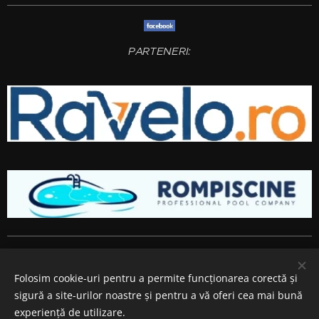
PARTENERI:
Amenajari gradini si spatii verzi
Bucuresti
,
Ilfov
,
Giurgiu
,
Arges
,
Prahova
, Brasov,
Constanta
,
Dambovita
,
Calarasi
,
Buzau
,
Folosim cookie-uri pentru a permite funcționarea corectă și
Ialomita si
Teleorman
.
sigură a site-urilor noastre și pentru a vă oferi cea mai bună
Cookie-uri
experiență de utilizare.