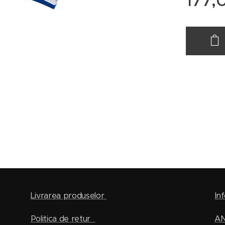
177,
Livrarea produselor
Inf
Politica de retur
A