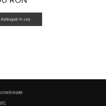
00
RON
Adăugați în coș
ormatii legale
NPC