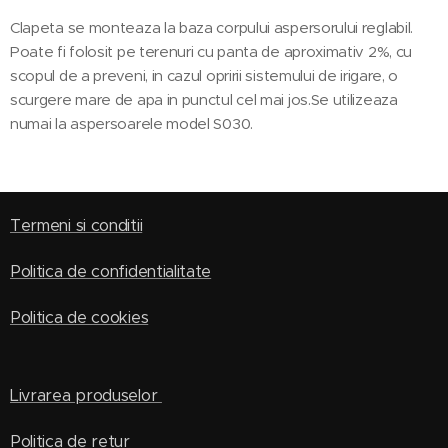
Clapeta se monteaza la baza corpului aspersorului reglabil.
Poate fi folosit pe terenuri cu panta de aproximativ 2%, cu
scopul de a preveni, in cazul opririi sistemului de irigare, o
scurgere mare de apa in punctul cel mai jos.Se utilizeaza
numai la aspersoarele model S030.
Termeni si conditii
Politica de confidentialitate
Politica de cookies
Livrarea produselor
Politica de retur