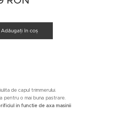
9
RON
Adăugați în coș
ulita de capul trimmerului.
pa pentru o mai buna pastrare.
ificiul in functie de axa masinii