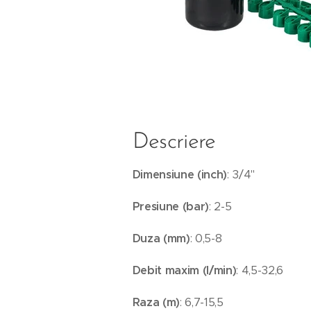
Descriere
Dimensiune (inch)
: 3/4"
Presiune (bar)
: 2-5
Duza (mm)
: 0,5-8
Debit maxim (l/min)
: 4,5-32,6
Raza (m)
: 6,7-15,5