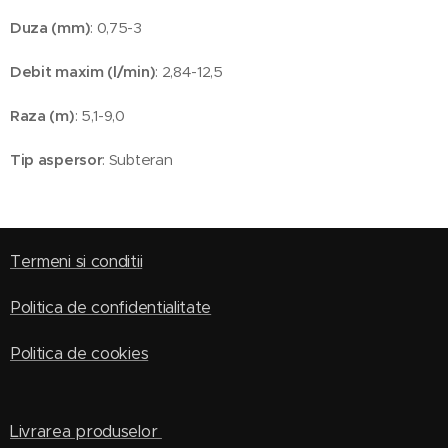
Duza (mm)
: 0,75-3
Debit maxim (l/min)
: 2,84-12,5
Raza (m)
: 5,1-9,0
Tip aspersor
: Subteran
Termeni si conditii
Politica de confidentialitate
Politica de cookies
Livrarea produselor