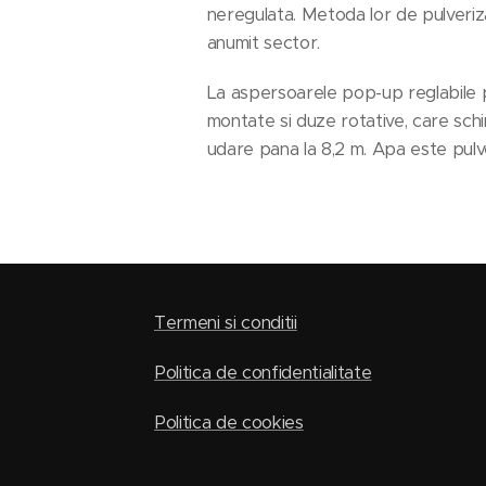
neregulata. Metoda lor de pulveriz
anumit sector.
La aspersoarele pop-up reglabile po
montate si duze rotative, care sch
udare pana la 8,2 m. Apa este pulv
Termeni si conditii
Politica de confidentialitate
Politica de cookies