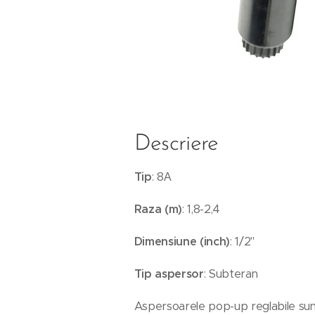
Descriere
Tip
: 8А
Raza (m)
: 1,8-2,4
Dimensiune (inch)
: 1/2"
Tip aspersor
: Subteran
Aspersoarele pop-up reglabile sunt 