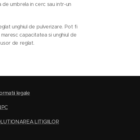
 de umbrela in cerc sau intr-un
glat unghiul de pulverizare. Pot fi
, maresc capacitatea si unghiul de
usor de reglat.
ormatii legale
NPC
LUTIONAREA LITIGIILOR