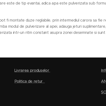
are este de tip evantai, adica apa este pulverizata sub forma
t fi montate duze reglabile, prin intermediul carora sa fie re
imba modul de pulverizare al apei, adauga jeturi suplimentare
erizata intr-un ritm constant asupra zonei desemnate si sunt 
Livrarea produselor
Inf
Politica de retur
A
SO