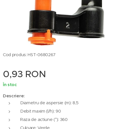
Cod produs: HST-0680267
0,93
RON
În stoc
Descriere:
Diametru de aspersie (m): 8,5
Debit maxim (l/h): 90
Raza de actiune (°): 360
Culoare: Verde