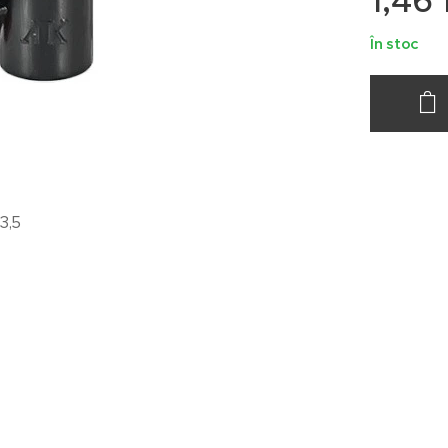
1,46
În stoc
3,5