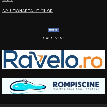
SOLUTIONAREA LITIGIILOR
PARTENERI:
Amenajari gradini si spatii verzi
Bucuresti
,
Ilfov
,
Giurgiu
,
Arges
,