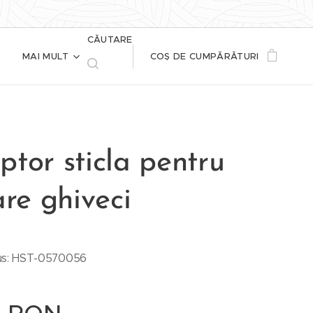
CĂUTARE
MAI MULT
COȘ DE CUMPĂRĂTURI
tor sticla pentru
are ghiveci
us: HST-0570056