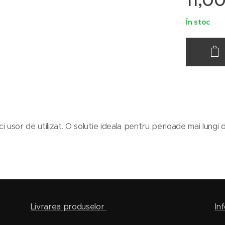
11,0
În stoc
ci usor de utilizat. O solutie ideala pentru perioade mai lungi
Livrarea produselor
Inf