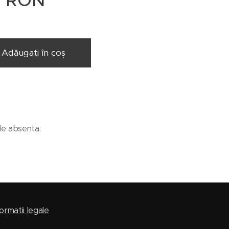
0
RON
Adăugați în coș
 de absenta.
ormatii legale