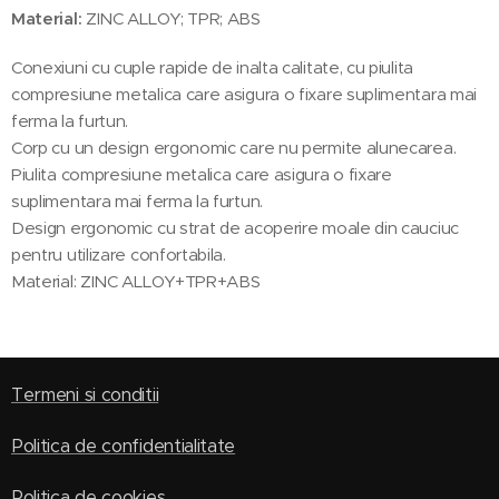
Material:
ZINC ALLOY; TPR; ABS
Conexiuni cu cuple rapide de inalta calitate, cu piulita
compresiune metalica care asigura o fixare suplimentara mai
ferma la furtun.
Corp cu un design ergonomic care nu permite alunecarea.
Piulita compresiune metalica care asigura o fixare
suplimentara mai ferma la furtun.
Design ergonomic cu strat de acoperire moale din cauciuc
pentru utilizare confortabila.
Material: ZINC ALLOY+TPR+ABS
Termeni si conditii
Politica de confidentialitate
Politica de cookies